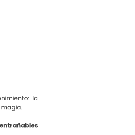
imiento: la 
e magia.
ntrañables 