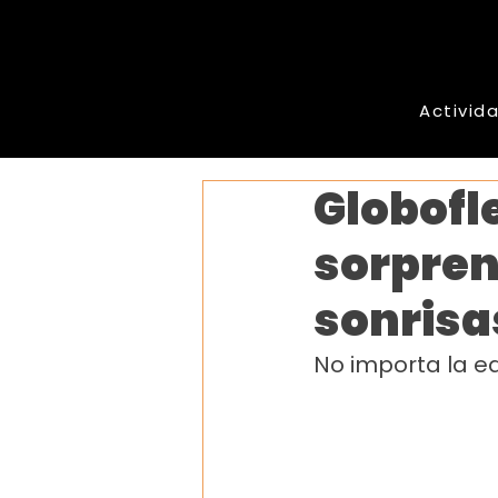
Activid
Globofl
sorpren
sonrisa
No importa la e