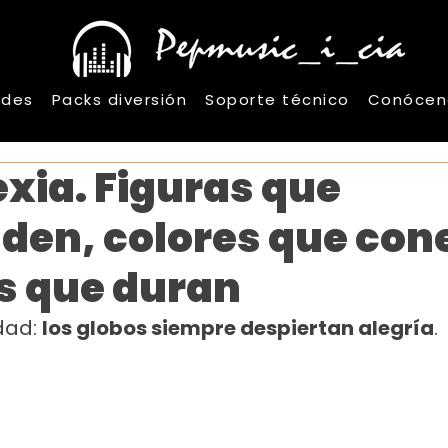
ades
Packs diversión
Soporte técnico
Conócen
exia. Figuras que
den, colores que con
s que duran
dad: 
los globos siempre despiertan alegría
.