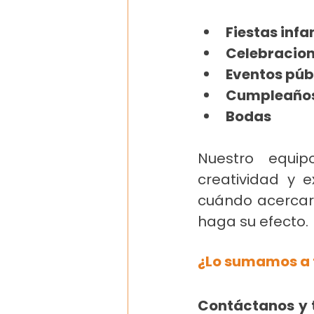
Fiestas infa
Celebracion
Eventos públ
Cumpleaños,
Bodas
Nuestro equip
creatividad y e
cuándo acercarn
haga su efecto.
¿Lo sumamos a t
Contáctanos y t