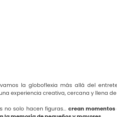
vamos la globoflexia más allá del entreten
una experiencia creativa, cercana y llena d
as no solo hacen figuras… 
crean momentos e
en la memoria de pequeños y mayores.