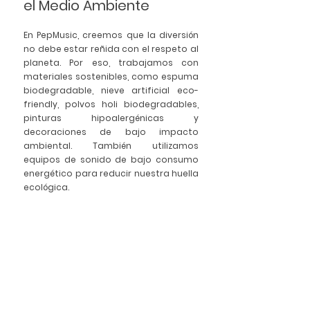
el Medio Ambiente
En 
PepMusic
, creemos que la diversión 
no debe estar reñida con el respeto al 
planeta. Por eso, trabajamos con 
materiales sostenibles, como espuma 
biodegradable, nieve artificial eco-
friendly, polvos holi biodegradables, 
pinturas hipoalergénicas y 
decoraciones de bajo impacto 
ambiental. También utilizamos 
equipos de sonido de bajo consumo 
energético para reducir nuestra huella 
ecológica.
Cada actividad que ofrecemos está 
pensada para garantizar una 
experiencia inolvidable, cuidando 
tanto de tus huéspedes como del 
entorno natural que hace único a tu 
camping.