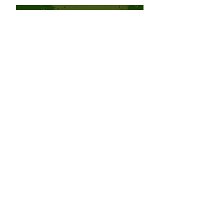
FIESTAS TEMÁTICAS
PERSONALIZADAS
4
/
9
649 43 31 04