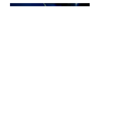
QUE SUENE LA MÚSICA
5
/
9
649 43 31 04